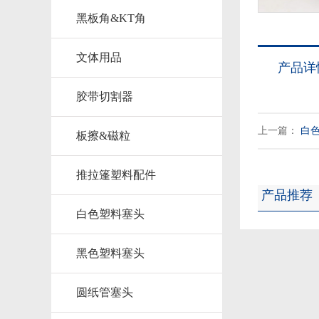
黑板角&KT角
文体用品
产品详
胶带切割器
上一篇：
白
板擦&磁粒
推拉篷塑料配件
产品推荐
白色塑料塞头
黑色塑料塞头
圆纸管塞头