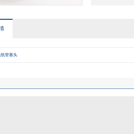
情
色纸管塞头