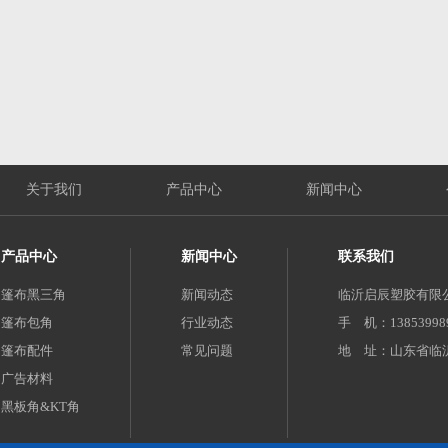
关于我们
产品中心
新闻中心
产品中心
新闻中心
联系我们
篷布黑三角
新闻动态
临沂启辰塑胶有限
篷布包角
行业动态
手 机：1385399891
篷布配件
常见问题
地 址：山东省临
广告材料
黑板角&KT角