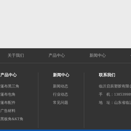
关于我们
产品中心
新闻中心
产品中心
新闻中心
联系我们
篷布黑三角
新闻动态
临沂启辰塑胶有限
篷布包角
行业动态
手 机：1385399891
篷布配件
常见问题
地 址：山东省临
广告材料
黑板角&KT角