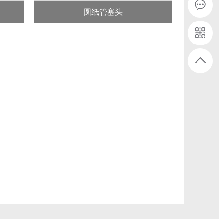
圆纸管塞头