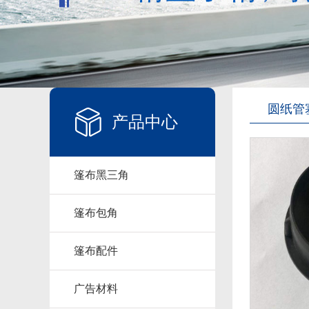
圆纸管
产品中心
篷布黑三角
篷布包角
篷布配件
广告材料